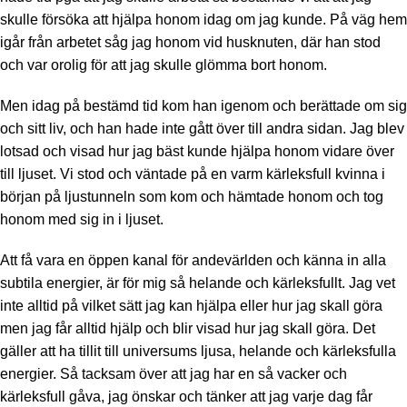
skulle försöka att hjälpa honom idag om jag kunde. På väg hem
igår från arbetet såg jag honom vid husknuten, där han stod
och var orolig för att jag skulle glömma bort honom.
Men idag på bestämd tid kom han igenom och berättade om sig
och sitt liv, och han hade inte gått över till andra sidan. Jag blev
lotsad och visad hur jag bäst kunde hjälpa honom vidare över
till ljuset. Vi stod och väntade på en varm kärleksfull kvinna i
början på ljustunneln som kom och hämtade honom och tog
honom med sig in i ljuset.
Att få vara en öppen kanal för andevärlden och känna in alla
subtila energier, är för mig så helande och kärleksfullt. Jag vet
inte alltid på vilket sätt jag kan hjälpa eller hur jag skall göra
men jag får alltid hjälp och blir visad hur jag skall göra. Det
gäller att ha tillit till universums ljusa, helande och kärleksfulla
energier. Så tacksam över att jag har en så vacker och
kärleksfull gåva, jag önskar och tänker att jag varje dag får