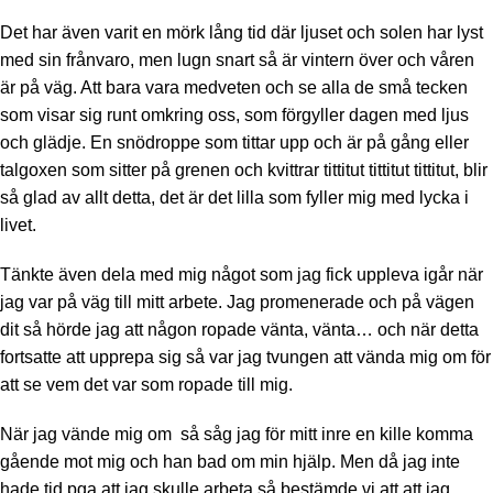
Det har även varit en mörk lång tid där ljuset och solen har lyst
med sin frånvaro, men lugn snart så är vintern över och våren
är på väg. Att bara vara medveten och se alla de små tecken
som visar sig runt omkring oss, som förgyller dagen med ljus
och glädje. En snödroppe som tittar upp och är på gång eller
talgoxen som sitter på grenen och kvittrar tittitut tittitut tittitut, blir
så glad av allt detta, det är det lilla som fyller mig med lycka i
livet.
Tänkte även dela med mig något som jag fick uppleva igår när
jag var på väg till mitt arbete. Jag promenerade och på vägen
dit så hörde jag att någon ropade vänta, vänta… och när detta
fortsatte att upprepa sig så var jag tvungen att vända mig om för
att se vem det var som ropade till mig.
När jag vände mig om så såg jag för mitt inre en kille komma
gående mot mig och han bad om min hjälp. Men då jag inte
hade tid pga att jag skulle arbeta så bestämde vi att att jag