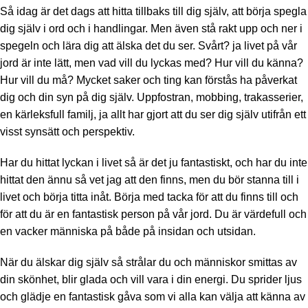
Så idag är det dags att hitta tillbaks till dig själv, att börja spegla
dig själv i ord och i handlingar. Men även stå rakt upp och ner i
spegeln och lära dig att älska det du ser. Svårt? ja livet på vår
jord är inte lätt, men vad vill du lyckas med? Hur vill du känna?
Hur vill du må? Mycket saker och ting kan förstås ha påverkat
dig och din syn på dig själv. Uppfostran, mobbing, trakasserier,
en kärleksfull familj, ja allt har gjort att du ser dig själv utifrån ett
visst synsätt och perspektiv.
Har du hittat lyckan i livet så är det ju fantastiskt, och har du inte
hittat den ännu så vet jag att den finns, men du bör stanna till i
livet och börja titta inåt. Börja med tacka för att du finns till och
för att du är en fantastisk person på vår jord. Du är värdefull och
en vacker människa på både på insidan och utsidan.
När du älskar dig själv så strålar du och människor smittas av
din skönhet, blir glada och vill vara i din energi. Du sprider ljus
och glädje en fantastisk gåva som vi alla kan välja att känna av