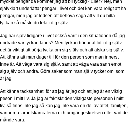
mycket pengar då kommer jag att bli lycklig? Eller? Nej, men
självklart underlättar pengar i livet och det kan vara roligt att ha
pengar, men jag är ledsen att behöva säga att vill du hitta
lyckan så måste du leta i dig själv.
Jag har själv tidigare i livet också varit i den situationen då jag
undrade var lyckan fanns? Men lyckan börjar alltid i dig själv,
det är viktigt att börja tycka om sig själv och att älska sig själv.
Att känna att man duger till för den person som man innerst
inne är. Att våga vara sig själv, samt att våga vara sann emot
sig själv och andra. Göra saker som man själv tycker om, som
är jag.
Att känna tacksamhet, för att jag är jag och att jag är en viktig
peson i mitt liv. Ja jag är faktiskt den viktigaste personen i mitt
liv, så finns inte jag så kan jag inte vara en del av altet, familjen,
vännerna, arbetskamraterna och umgängeskretsen eller vad de
månde vara.